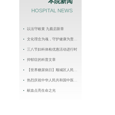
本院新闻
HOSPITAL NEWS
•
以法守岐黄 九载启新章
•
文化理念为魂，守护健康为责——河东街道社区卫生服务中心工作纪实
•
三八节妇科体检优惠活动进行时
•
抑郁症的科普文章
•
【世界糖尿病日】顺城区人民医院开展糖尿病日宣传活动 抚顺市顺城区人民医院 2024年11月14日 14:51 辽宁
•
热烈庆祝中华人民共和国中医药法实施七周年
•
献血点亮生命之光